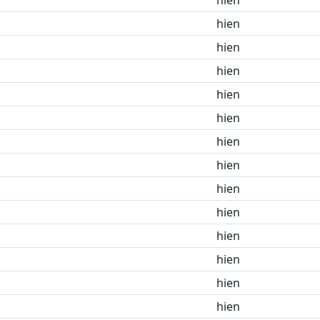
hien
hien
hien
hien
hien
hien
hien
hien
hien
hien
hien
hien
hien
hien