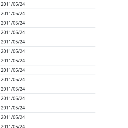
2011/05/24
2011/05/24
2011/05/24
2011/05/24
2011/05/24
2011/05/24
2011/05/24
2011/05/24
2011/05/24
2011/05/24
2011/05/24
2011/05/24
2011/05/24
2011/05/24