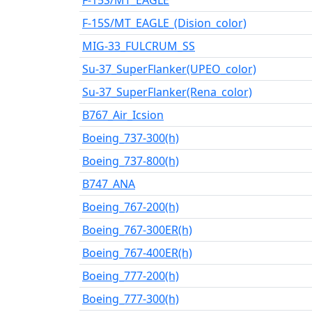
F-15S/MT_EAGLE
F-15S/MT_EAGLE_(Dision_color)
MIG-33_FULCRUM_SS
Su-37_SuperFlanker(UPEO_color)
Su-37_SuperFlanker(Rena_color)
B767_Air_Icsion
Boeing_737-300(h)
Boeing_737-800(h)
B747_ANA
Boeing_767-200(h)
Boeing_767-300ER(h)
Boeing_767-400ER(h)
Boeing_777-200(h)
Boeing_777-300(h)