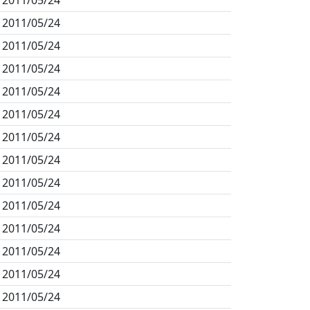
2011/05/24
2011/05/24
2011/05/24
2011/05/24
2011/05/24
2011/05/24
2011/05/24
2011/05/24
2011/05/24
2011/05/24
2011/05/24
2011/05/24
2011/05/24
2011/05/24