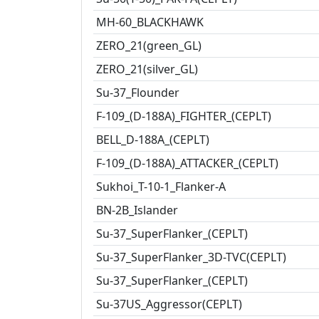
MH-60_BLACKHAWK
ZERO_21(green_GL)
ZERO_21(silver_GL)
Su-37_Flounder
F-109_(D-188A)_FIGHTER_(CEPLT)
BELL_D-188A_(CEPLT)
F-109_(D-188A)_ATTACKER_(CEPLT)
Sukhoi_T-10-1_Flanker-A
BN-2B_Islander
Su-37_SuperFlanker_(CEPLT)
Su-37_SuperFlanker_3D-TVC(CEPLT)
Su-37_SuperFlanker_(CEPLT)
Su-37US_Aggressor(CEPLT)