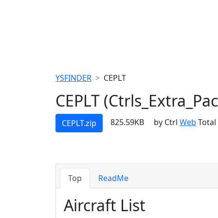
YSFINDER
CEPLT
CEPLT (Ctrls_Extra_Pac
825.59KB
by Ctrl
Web
Total
CEPLT.zip
Top
ReadMe
Aircraft List