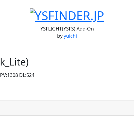
YSFLIGHT(YSFS) Add-On
by
yuichi
k_Lite)
 PV:1308 DL:524