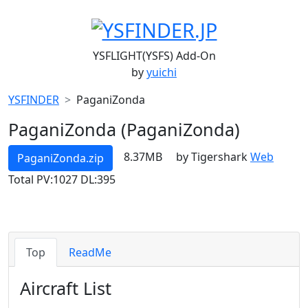
YSFLIGHT(YSFS) Add-On
by
yuichi
YSFINDER
PaganiZonda
PaganiZonda (PaganiZonda)
8.37MB
by Tigershark
Web
PaganiZonda.zip
Total PV:1027 DL:395
Top
ReadMe
Aircraft List